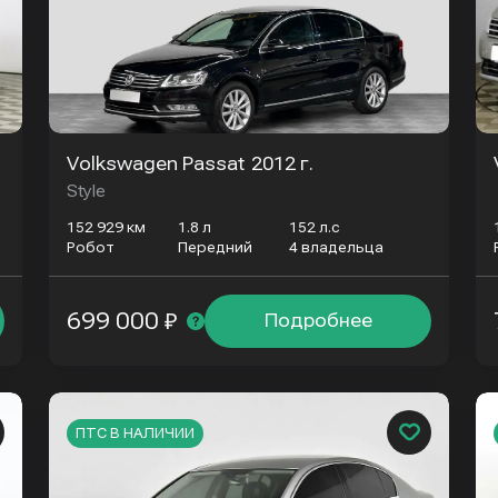
Volkswagen Passat
2012 г.
Style
152 929 км
1.8 л
152 л.с
Робот
Передний
4 владельца
699 000 ₽
Подробнее
ПТС В НАЛИЧИИ