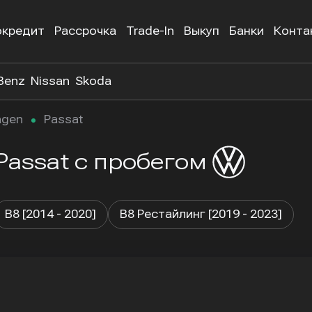
окредит
Рассрочка
Trade-In
Выкуп
Банки
Конта
Benz
Nissan
Skoda
agen
Passat
Passat
с пробегом
B8 [2014 - 2020]
B8 Рестайлинг [2019 - 2023]