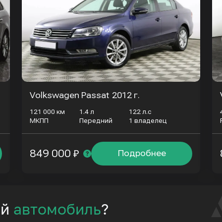
Volkswagen Passat
2012 г.
121 000 км
1.4 л
122 л.с
МКПП
Передний
1 владелец
849 000 ₽
Подробнее
ий
автомобиль
?