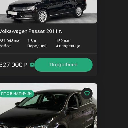
Volkswagen Passat
2011 г.
281 043 км
1.8 л
152 л.с
Робот
Передний
4 владельца
627 000 ₽
Подробнее
ПТС В НАЛИЧИИ