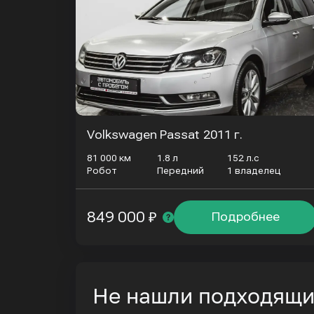
Volkswagen Passat
2011 г.
81 000 км
1.8 л
152 л.с
Робот
Передний
1 владелец
849 000 ₽
Подробнее
Не нашли подходящ