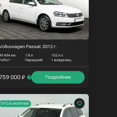
Volkswagen Passat
2012 г.
93 434 км
1.8 л
152 л.с
Робот
Передний
1 владелец
759 000 ₽
Подробнее
ПТС В НАЛИЧИИ