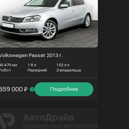
Volkswagen Passat
2013 г.
40 470 км
1.8 л
152 л.с
Робот
Передний
2 владельца
859 000 ₽
Подробнее