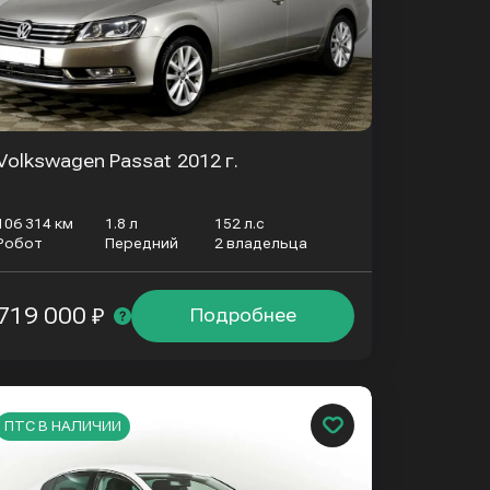
Volkswagen Passat
2012 г.
106 314 км
1.8 л
152 л.с
Робот
Передний
2 владельца
719 000 ₽
Подробнее
ПТС В НАЛИЧИИ