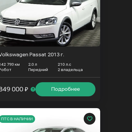
Volkswagen Passat
2013 г.
142 793 км
2.0 л
210 л.с
Робот
Передний
2 владельца
849 000 ₽
Подробнее
ПТС В НАЛИЧИИ