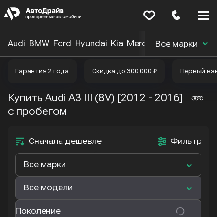
Меню
сайта
Audi
BMW
Ford
Hyundai
Kia
Mercedes-Benz
Nissa
Все марки
Гарантия 2 года
Скидка до 300 000 ₽
Первый вз
Купить Audi A3 III (8V) [2012 - 2016]
с пробегом
Сначала дешевле
Фильтр
Все марки
Все модели
Поколение