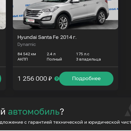
Hyundai Santa Fe
2014 г.
Dynamic
84 542 км
2.4 л
175 л.с
АКПП
Полный
3 владельца
1 256 000 ₽
Подробнее
ий
автомобиль
?
дложение с гарантией технической и юридической чис