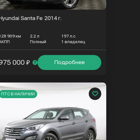
Hyundai Santa Fe
2014 г.
128 909 км
2.2 л
197 л.с
АКПП
Полный
1 владелец
975 000 ₽
Подробнее
ПТС В НАЛИЧИИ