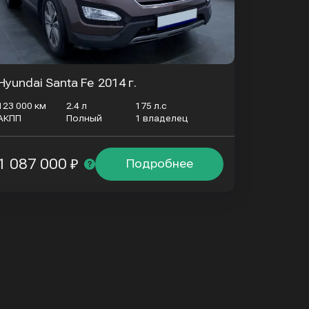
Hyundai Santa Fe
2014 г.
123 000 км
2.4 л
175 л.с
АКПП
Полный
1 владелец
1 087 000 ₽
Подробнее