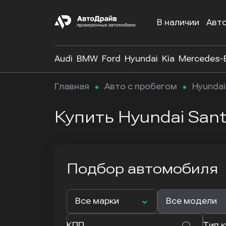
В наличии
Авт
Audi
BMW
Ford
Hyundai
Kia
Mercedes-
Главная
Авто с пробегом
Hyundai
Купить Hyundai Santa
Подбор автомобиля
Все марки
Все модели
КПП
Тип 