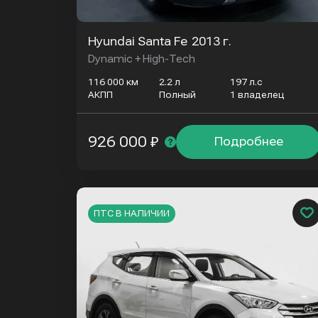
Hyundai Santa Fe
2013 г.
Dynamic + High-Tech
116 000 км
2.2 л
197 л.с
АКПП
Полный
1 владелец
926 000 ₽
Подробнее
ПТС В НАЛИЧИИ