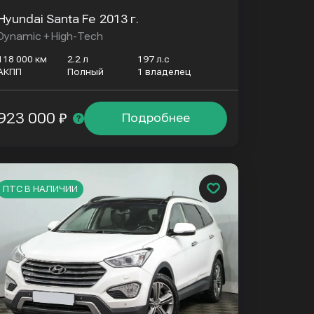
Hyundai Santa Fe
2013 г.
Dynamic + High-Tech
118 000 км
2.2 л
197 л.с
АКПП
Полный
1 владелец
923 000 ₽
Подробнее
ПТС В НАЛИЧИИ