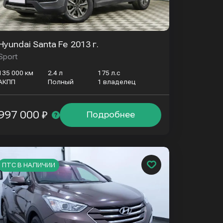
Hyundai Santa Fe
2013 г.
Sport
135 000 км
2.4 л
175 л.с
АКПП
Полный
1 владелец
997 000 ₽
Подробнее
ПТС В НАЛИЧИИ