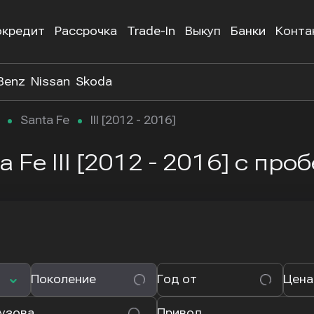
окредит
Рассрочка
Trade-In
Выкуп
Банки
Конта
Benz
Nissan
Skoda
Santa Fe
III [2012 - 2016]
 Fe III [2012 - 2016]
с про
Поколение
Год от
Цена
кузова
Привод