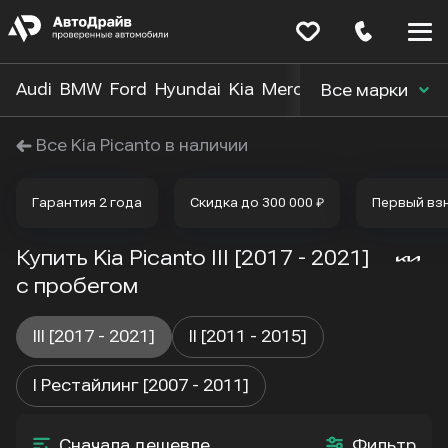
Меню
сайта
Audi
BMW
Ford
Hyundai
Kia
Mercedes-Benz
Nissa
Все марки
Все Kia Picanto в наличии
Гарантия 2 года
Скидка до 300 000 ₽
Первый вз
Купить Kia Picanto III [2017 - 2021]
с пробегом
III [2017 - 2021]
II [2011 - 2015]
I Рестайлинг [2007 - 2011]
Сначала дешевле
Фильтр