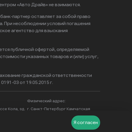
центром «Авто Драйв» не взимаются.
 банк-партнер оставляет за собой право
а. При несоблюдении условий погашения
ское агентство для взыскания
яется публичной офертой, определяемой
тоимости указанных товаров и (или) услуг,
ахование гражданской ответственности
0191-03 от 19.05.2015 г.
Физический адрес:
се Кола, зд.
г. Санкт-Петербург Камчатская
улица, 3А
Я согласен