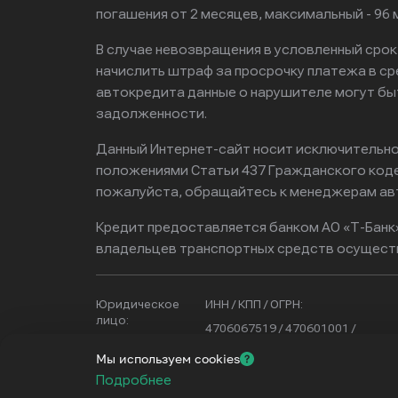
погашения от 2 месяцев, максимальный - 9
В случае невозвращения в условленный сро
начислить штраф за просрочку платежа в с
автокредита данные о нарушителе могут бы
задолженности.
Данный Интернет-сайт носит исключительно 
положениями Статьи 437 Гражданского кодек
пожалуйста, обращайтесь к менеджерам ав
Кредит предоставляется банком АО «Т-Банк
владельцев транспортных средств осущест
Юридическое
ИНН / КПП / ОГРН:
лицо:
4706067519 / 470601001 /
ООО «РАШ-
1234700027297
Мы используем cookies
ИНВЕСТ»
Подробнее