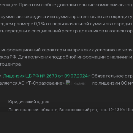
6 месяцев. При этом любые дополнительные комиссии авто
к суммы автокредита или суммы процентов по автокредиту
реднем размере 0,1% от первоначальной суммы автокредит
ть переданы в специальный реестр должников и коллектор
информационный характер и ни при каких условиях не явл
са РФ. Для получения подробной информации о наличии и с
тоцентра.
».
Лицензия ЦБ РФ № 2673 от 09.07.2024 г
Обязательное стр
вляется АО «Т-Страхование»
по лицензии ОС № 
Юридический адрес:
Ленинградская область, Всеволожский р-н, тер. 12-13 Км Шос
11, офис 4