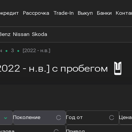
окредит
Рассрочка
Trade-In
Выкуп
Банки
Конта
Benz
Nissan
Skoda
ч
3
[2022 - н.в.]
022 - н.в.]
с пробегом
Поколение
Год от
Цена
кузова
Привод