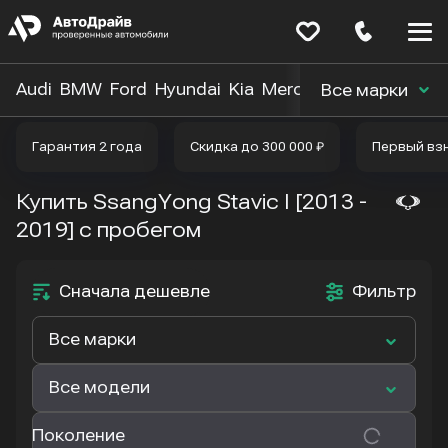
Меню
сайта
Audi
BMW
Ford
Hyundai
Kia
Mercedes-Benz
Nissa
Все марки
Гарантия 2 года
Скидка до 300 000 ₽
Первый вз
Купить SsangYong Stavic I [2013 -
2019]
с пробегом
Сначала дешевле
Фильтр
Все марки
Все модели
Поколение