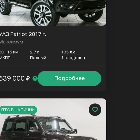
УАЗ Patriot
2017 г.
Максимум
60 115 км
2.7 л
135 л.с
МКПП
Полный
1 владелец
639 000 ₽
Подробнее
ПТС В НАЛИЧИИ