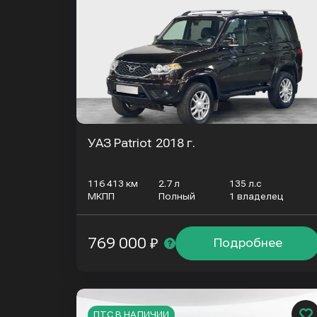
УАЗ Patriot
2018 г.
116 413 км
2.7 л
135 л.с
МКПП
Полный
1 владелец
769 000 ₽
Подробнее
ПТС В НАЛИЧИИ