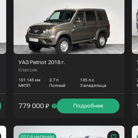
УАЗ Patriot
2018 г.
Классик
101 145 км
2.7 л
135 л.с
МКПП
Полный
3 владельца
779 000 ₽
Подробнее
ПТС В НАЛИЧИИ