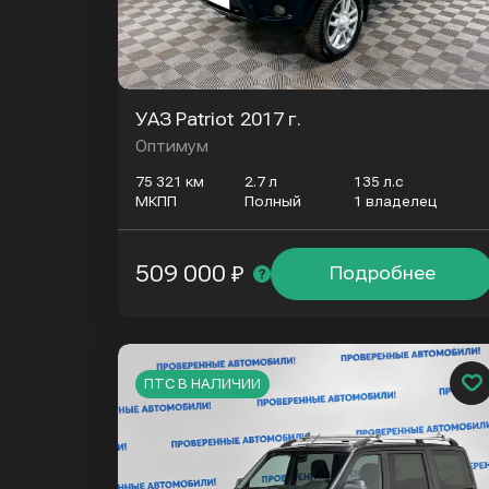
УАЗ Patriot
2017 г.
Оптимум
75 321 км
2.7 л
135 л.с
МКПП
Полный
1 владелец
509 000 ₽
Подробнее
ПТС В НАЛИЧИИ