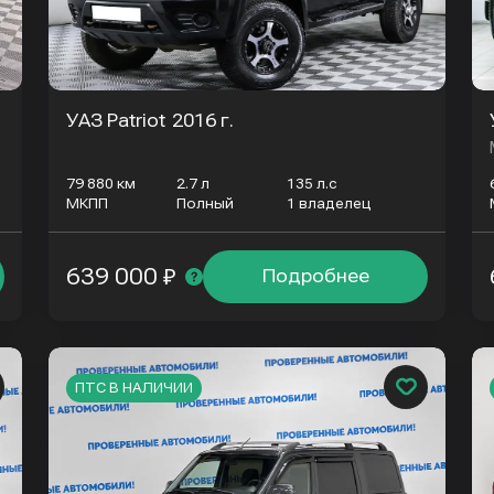
УАЗ Patriot
2016 г.
79 880 км
2.7 л
135 л.с
МКПП
Полный
1 владелец
639 000 ₽
Подробнее
ПТС В НАЛИЧИИ