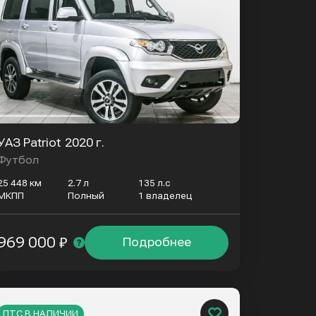
УАЗ Patriot
2020 г.
Футбол
25 448 км
2.7 л
135 л.с
МКПП
Полный
1 владелец
969 000 ₽
Подробнее
ПТС В НАЛИЧИИ