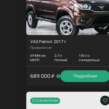
УАЗ Patriot
2017 г.
Привилегия
59 884 км
2.7 л
135 л.с
МКПП
Полный
2 владельца
689 000 ₽
Подробнее
ПТС В НАЛИЧИИ