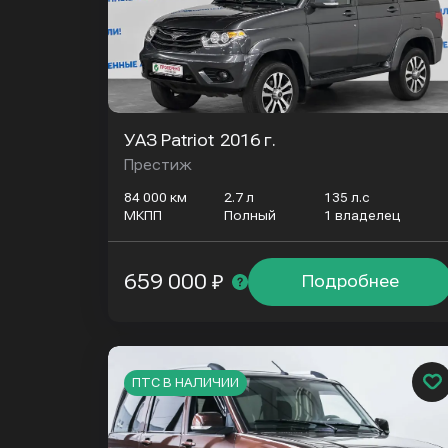
УАЗ Patriot
2016 г.
Престиж
84 000 км
2.7 л
135 л.с
МКПП
Полный
1 владелец
659 000 ₽
Подробнее
ПТС В НАЛИЧИИ