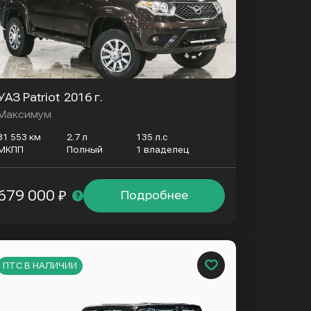
УАЗ Patriot
2016 г.
Максимум
81 553 км
2.7 л
135 л.с
МКПП
Полный
1 владелец
679 000 ₽
Подробнее
ПТС В НАЛИЧИИ