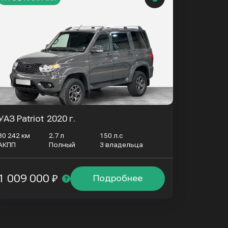
УАЗ Patriot
2020 г.
30 242 км
2.7 л
150 л.с
АКПП
Полный
3 владельца
1 009 000 ₽
Подробнее