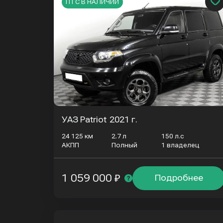
ПТС В НАЛИЧИИ
УАЗ Patriot
2021 г.
24 125 км
2.7 л
150 л.с
АКПП
Полный
1 владелец
1 059 000 ₽
Подробнее