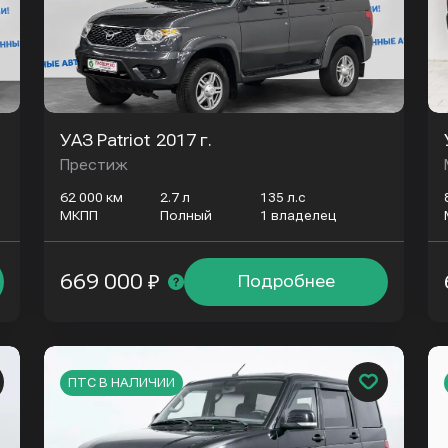
УАЗ Patriot
2017 г.
Престиж
62 000 км
2.7 л
135 л.с
МКПП
Полный
1 владелец
669 000 ₽
Подробнее
ПТС В НАЛИЧИИ