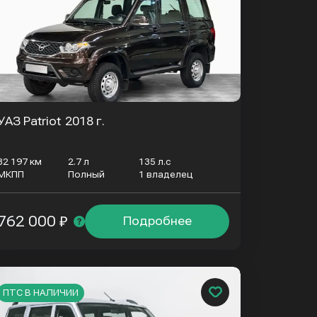
УАЗ Patriot
2018 г.
82 197 км
2.7 л
135 л.с
МКПП
Полный
1 владелец
762 000 ₽
Подробнее
ПТС В НАЛИЧИИ